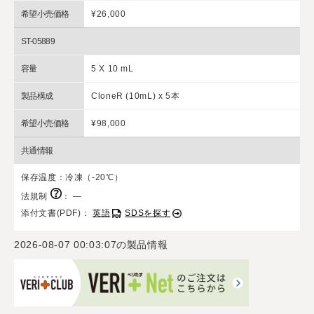
希望小売価格
¥26,000
ST-05889
容量
5 X 10 mL
製品構成
CloneR (10mL) x 5本
希望小売価格
¥98,000
共通情報
保存温度：冷凍（-20℃）
法規制
：
―
添付文書(PDF)：
英語
SDSを探す
2026-08-07 00:03:07
の製品情報