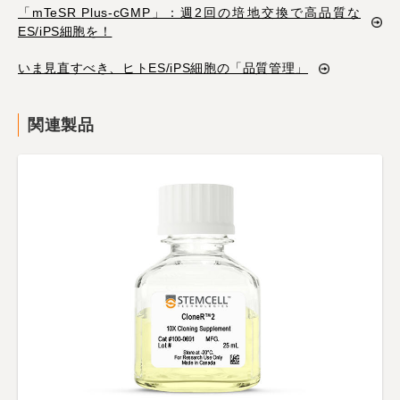
「mTeSR Plus-cGMP」：週2回の培地交換で高品質な
ES/iPS細胞を！
いま見直すべき、ヒトES/iPS細胞の「品質管理」
関連製品