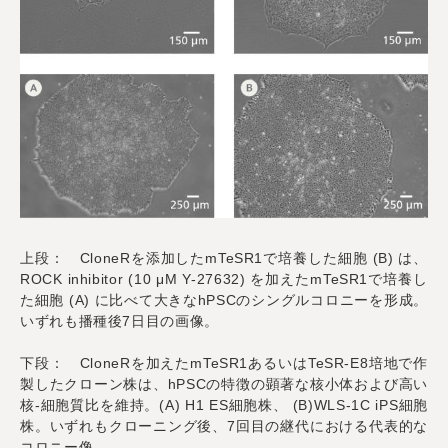
上段： CloneRを添加したmTeSR1で培養した細胞 (B) は、
ROCK inhibitor (10 μM Y-27632) を加えたmTeSR1で培養し
た細胞 (A) に比べて大きなhPSCのシングルコロニーを形成。
いずれも播種後7日目の画像。
下段： CloneRを加えたmTeSR1あるいはTeSR-E8培地で作
製したクローン株は、hPSCの特徴の顕著な核小体および高い
核-細胞質比を維持。(A) H1 ES細胞株、 (B)WLS-1C iPS細胞
株。いずれもクローニング後、7回目の継代における代表的な
コロニー像。