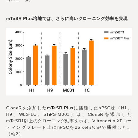
mTeSR Plus培地では、さらに高いクローニング効率を実現
CloneR
を添加した
mTeSR Plus
に播種した
hPSC株
（
H1
、
H9
、
WLS-1C
、
STiPS-M001
）は、
CloneR
を添加した
mTeSR1
以上のクローニング効率を示す。
Vitronectin XF
コー
ティングプレート上に
hPSC
を
25 cells/cm²
で播種した。
（
n≧3
）