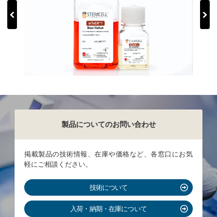
mTeSR1 - cGMP
mTeSR
製品についてのお問い合わせ
掲載製品の技術情報、在庫や価格など、各窓口にお気
軽にご相談ください。
技術について
入荷・納期・在庫について