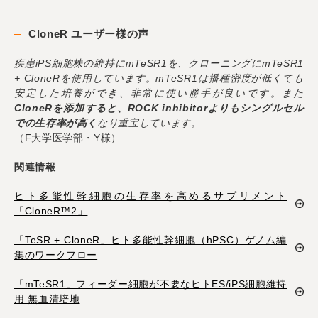
CloneR ユーザー様の声
疾患iPS細胞株の維持にmTeSR1を、クローニングにmTeSR1
+ CloneRを使用しています。mTeSR1は播種密度が低くても
安定した培養ができ、非常に使い勝手が良いです。また
CloneRを添加すると、ROCK inhibitorよりもシングルセル
での生存率が高く
なり重宝しています。
（F大学医学部・Y様）
関連情報
ヒト多能性幹細胞の生存率を高めるサプリメント
「CloneR™2」
「TeSR + CloneR」ヒト多能性幹細胞（hPSC）ゲノム編
集のワークフロー
「mTeSR1」フィーダー細胞が不要なヒトES/iPS細胞維持
用 無血清培地