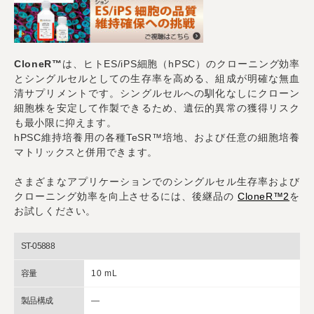
CloneR™
は、ヒトES/iPS細胞（hPSC）のクローニング効率
とシングルセルとしての生存率を高める、組成が明確な無血
清サプリメントです。シングルセルへの馴化なしにクローン
細胞株を安定して作製できるため、遺伝的異常の獲得リスク
も最小限に抑えます。
hPSC維持培養用の各種TeSR™培地、および任意の細胞培養
マトリックスと併用できます。
さまざまなアプリケーションでのシングルセル生存率および
クローニング効率を向上させるには、後継品の
CloneR™2
を
お試しください。
ST-05888
容量
10 mL
製品構成
―