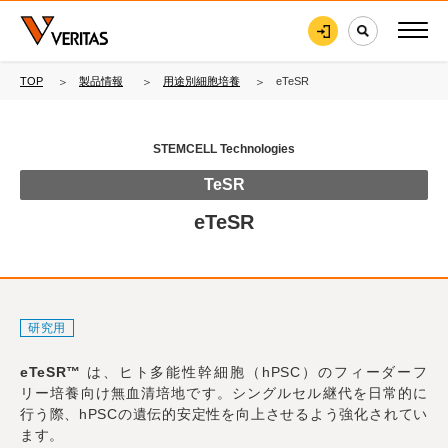
TOP
製品情報
用途別細胞培養
eTeSR
STEMCELL Technologies
TeSR
eTeSR
研究用
eTeSR™
は、ヒト多能性幹細胞（hPSC）のフィーダーフ
リー培養向け無血清培地です。シングルセル継代を日常的に
行う際、hPSCの遺伝的安定性を向上させるよう強化されてい
ます。