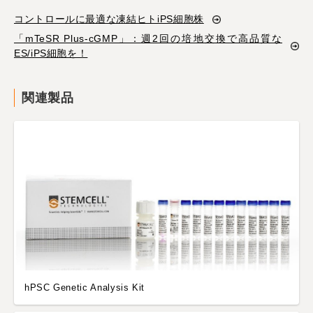
コントロールに最適な凍結ヒトiPS細胞株
「mTeSR Plus-cGMP」：週2回の培地交換で高品質な
ES/iPS細胞を！
関連製品
hPSC Genetic Analysis Kit