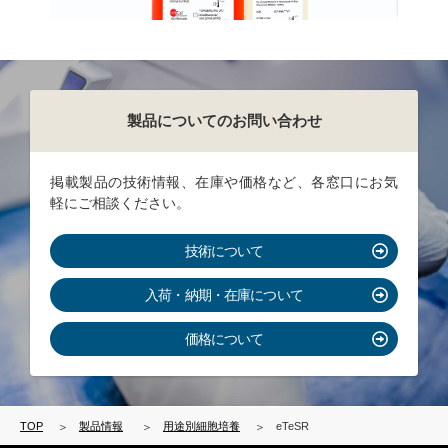
mTeSR1 - cGMP
mTeSR
製品についてのお問い合わせ
掲載製品の技術情報、在庫や価格など、各窓口にお気
軽にご相談ください。
技術について
入荷・納期・在庫について
価格について
TOP
製品情報
用途別細胞培養
eTeSR