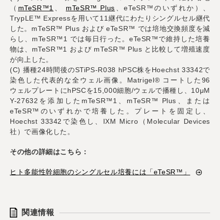
（
mTeSR™1
、
mTeSR™ Plus
、eTeSR™のいずれか）、
TrypLE™ Expressを用いて11継代にわたりシングルセル継代
した。mTeSR™ Plus および eTeSR™ では培地交換頻度を減
らし、mTeSR™1 では毎日行った。eTeSR™で維持した培養
物は、mTeSR™1 および mTeSR™ Plus と比較して増殖速度
が向上した。
(C) 播種24時間後のSTiPS-R038 hPSC株をHoechst 33342で
染色した代表的な全ウェル画像。Matrigel® コートした96
ウェルプレートにhPSCを15,000細胞/ウェルで播種し、10μM
Y-27632を添加したmTeSR™1、mTeSR™ Plus、または
eTeSR™のいずれかで培養した。プレートを固定し、
Hoechst 33342で染色し、IXM Micro（Molecular Devices
社）で画像化した。
その他の詳細はこちら：
ヒト多能性幹細胞のシングルセル培養には「eTeSR™」
関連情報