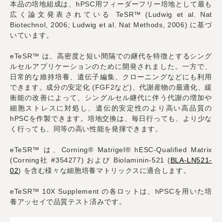
本品の培地組成は、hPSC用フィーダーフリー培地として最も
広く論文発表されている TeSR™ (Ludwig et al. Nat
Biotechnol, 2006; Ludwig et al. Nat Methods, 2006) に基づ
いています。
eTeSR™ は、高密度と短い間隔での継代を特徴とするシング
ルセルアプリケーションのために開発されました。一方で、
日常的な維持培養、遺伝子編集、クローニングなどにも利用
できます。成分の安定化 (FGF2など)、代謝産物の最適化、緩
衝能の改善によって、シングルセル継代に伴う代謝の増加や
細胞ストレスに対処し、遺伝的安定性のより高い高品質の
hPSCを作製できます。培地交換は、毎日行っても、より少な
く行っても、同等の高い性能を発揮できます。
eTeSR™ は、Corning® Matrigel® hESC-Qualified Matrix
(Corning社 #354277) および Biolaminin-521 (
BLA-LN521-
02
) を含む様々な細胞培養マトリックスに適合します。
eTeSR™ 10X Supplement の各ロットは、hPSCを用いた培
養アッセイで品質テスト済みです。