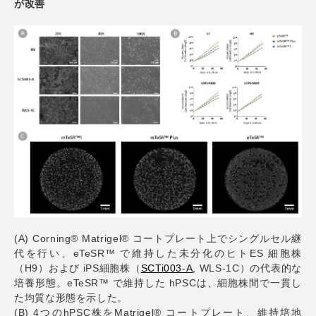
が改善
(A) Corning® Matrigel® コートプレート上でシングルセル継
代を行い、eTeSR™ で維持した未分化のヒトES 細胞株
（H9）および iPS細胞株（
SCTi003-A
, WLS-1C）の代表的な
培養形態。eTeSR™ で維持した hPSCは、細胞株間で一貫し
た均質な形態を示した。
(B) 4つのhPSC株をMatrigel® コートプレート、維持培地