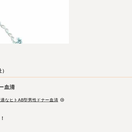
l社）
ー血清
最適なヒトAB型男性ドナー血清
中！