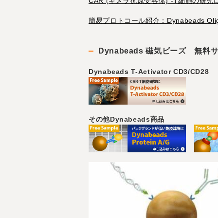
CAR (キメラ抗原受容体) -T細胞の研究にDyna
簡易プロトコール紹介：Dynabeads Oligo
Dynabeads 磁気ビーズ 無
Dynabeads T-Activator CD3/CD28
その他Dynabeads商品