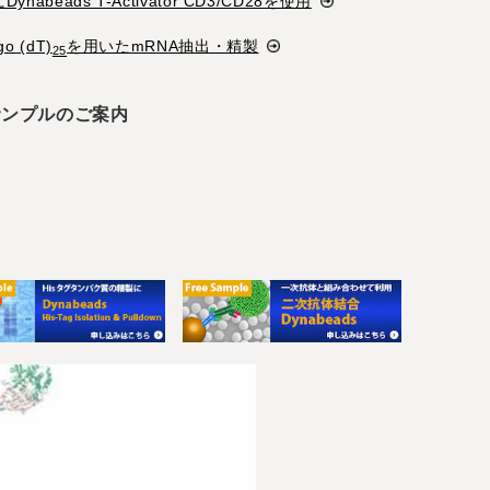
beads T-Activator CD3/CD28を使用
 (dT)
を用いたmRNA抽出・精製
25
料サンプルのご案内