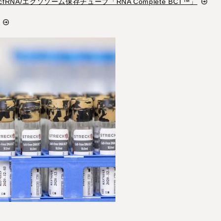
RNA/エクソソーム保存チューブ「RNA Complete BCT™」