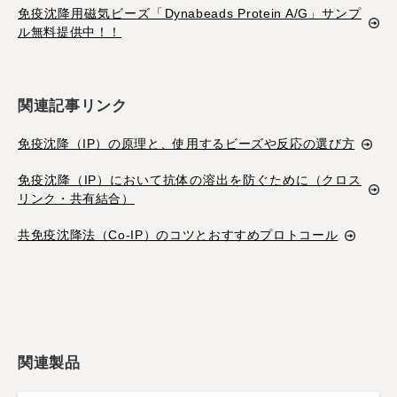
免疫沈降用磁気ビーズ「Dynabeads Protein A/G」サンプ
ル無料提供中！！
関連記事リンク
免疫沈降（IP）の原理と、使用するビーズや反応の選び方
免疫沈降（IP）において抗体の溶出を防ぐために（クロス
リンク・共有結合）
共免疫沈降法（Co-IP）のコツとおすすめプロトコール
関連製品