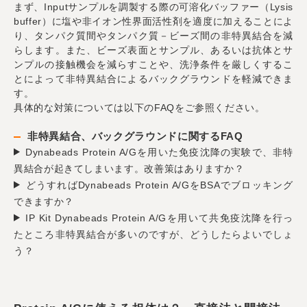
まず、Inputサンプルを調製する際の可溶化バッファー（Lysis
buffer）に塩や非イオン性界面活性剤を適度に加えることによ
り、タンパク質間やタンパク質－ビーズ間の非特異結合を減
らします。また、ビーズ表面とサンプル、あるいは抗体とサ
ンプルの接触機会を減らすことや、洗浄条件を厳しくするこ
とによって非特異結合によるバックグラウンドを軽減できま
す。
具体的な対策については以下のFAQをご参照ください。
非特異結合、バックグラウンドに関するFAQ
Dynabeads Protein A/Gを用いた免疫沈降の実験で、非特
異結合が起きてしまいます。改善策はありますか？
どうすればDynabeads Protein A/GをBSAでブロッキング
できますか？
IP Kit Dynabeads Protein A/Gを用いて共免疫沈降を行っ
たところ非特異結合が多いのですが、どうしたらよいでしょ
う？