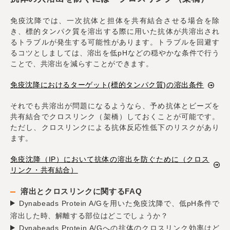
免疫沈降では、一次抗体と担体を共有結合させる場合を除
き、標的タンパク質を溶出する際に用いた抗体が共溶出され
るトラブルが発生する可能性があります。トラブルを回避す
るコツとしましては、溶出を低pHなどの穏やかな条件で行う
ことで、共溶出を減らすことができます。
免疫沈降におけるターゲット(標的タンパク質)の溶出条件
それでも共溶出が問題になるようなら、予め抗体とビーズを
共有結合でクロスリンク（架橋）しておくことが可能です。
ただし、クロスリンクによる抗体反応性低下のリスクがあり
ます。
免疫沈降（IP）において抗体の溶出を防ぐために（クロス
リンク・共有結合）
溶出とクロスリンクに関するFAQ
Dynabeads Protein A/Gを用いた免疫沈降で、低pH条件で
溶出した時、解離する部位はどこでしょうか？
Dynabeads Protein A/Gへの抗体のクロスリンク効率はど