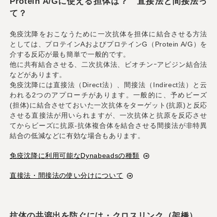
Protein A/Gに使える担体は？ 直接法と間接法っ
て？
免疫沈降をおこなうために一次抗体を担体に結合させる方法
としては、プロテインAおよびプロテインG（Protein A/G）を
介する反応が最も簡単で一般的です。
他に共有結合させる、二次抗体法、ビオチンｰアビジン結合法
などがあります。
免疫沈降には直接法（Direct法）、間接法（Indirect法）と云
われる2つのアプローチがあります。一般的に、予めビーズ
(担体)に結合させておいた一次抗体をターゲット(抗原)と反応
させる直接法が用いられますが、一次抗体と抗原を反応させ
てからビーズに抗原-抗体複合体を結合させる間接法が非特異
結合の低減などに有効な場合もあります。
免疫沈降に利用可能なDynabeadsの種類
直接法・間接法の使い分けについて
抗体の共溶出を防ぐには・クロスリンク（架橋）