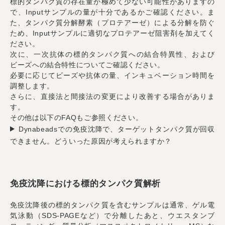
標的タンパク質の存在量が極めて少ない可能性がありますの
で、Inputサンプルの量が十分であるかご確認ください。ま
た、タンパク質分解酵素（プロテアーゼ）による分解を防ぐ
ため、Inputサンプルに適切なプロテアーゼ阻害剤を加えてく
ださい。
次に、一次抗体の標的タンパク質への結合特異性、および
ビーズへの結合特性についてご確認ください。
必要に応じてビーズや抗体の量、インキュベーション時間を
調整します。
さらに、直接法と間接法の変更により改善する場合がありま
す。
その他は以下のFAQもご参照ください。
Dynabeadsでの免疫沈降で、ターゲットタンパク質が回収
できません。どういった原因が考えられますか？
免疫沈降における標的タンパク質解析
免疫沈降後の標的タンパク質を含むサンプルは通常、ゲル電
気泳動（SDS-PAGEなど）で分離したあと、ウエスタンブ