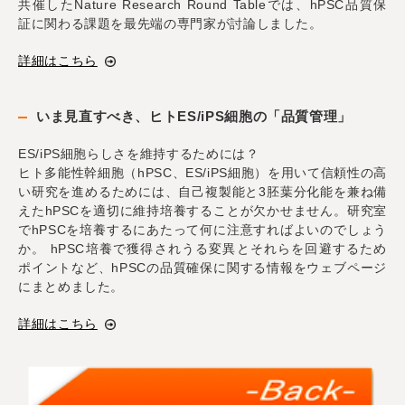
共催したNature Research Round Tableでは、hPSC品質保
証に関わる課題を最先端の専門家が討論しました。
詳細はこちら
いま見直すべき、ヒトES/iPS細胞の「品質管理」
ES/iPS細胞らしさを維持するためには？
ヒト多能性幹細胞（hPSC、ES/iPS細胞）を用いて信頼性の高
い研究を進めるためには、自己複製能と3胚葉分化能を兼ね備
えたhPSCを適切に維持培養することが欠かせません。研究室
でhPSCを培養するにあたって何に注意すればよいのでしょう
か。 hPSC培養で獲得されうる変異とそれらを回避するため
ポイントなど、hPSCの品質確保に関する情報をウェブページ
にまとめました。
詳細はこちら