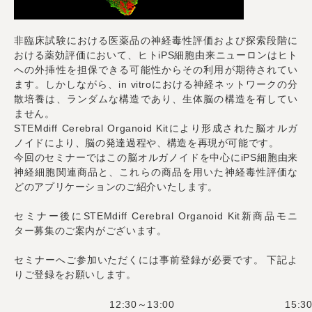
非臨床試験における医薬品の神経毒性評価および探索段階に
おける薬効評価において、ヒト
iPS細胞由来ニューロンはヒト
への外挿性を担保できる可能性からその利用が期待されてい
ます。しかしながら、
in vitroにおける神経ネットワークの分
散培養は、ランダムな構造であり、生体脳の構造を有してい
ません。
STEMdiff Cerebral Organoid Kitにより形成された脳オルガ
ノイドにより、脳の発達過程や、構造を再現が可能です。
今回のセミナーではこの脳オルガノイドを中心に
iPS細胞由来
神経細胞関連商品と、これらの商品を用いた神経毒性評価な
どのアプリケーションのご紹介いたします。
セミナー後にSTEMdiff Cerebral Organoid Kit新商品モニ
ター募集のご案内がございます。
セミナーへご参加いただくには事前登録が必要です。 下記よ
りご登録をお願いします。
12:30～13:00
15:3