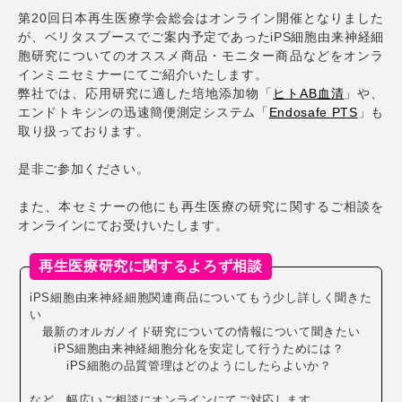
第20回日本再生医療学会総会はオンライン開催となりました
が、ベリタスブースでご案内予定であったiPS細胞由来神経細
胞研究についてのオススメ商品・モニター商品などをオンラ
インミニセミナーにてご紹介いたします。
弊社では、応用研究に適した培地添加物「
ヒト
AB血清
」や、
エンドトキシンの迅速簡便測定システム「
Endosafe PTS
」も
取り扱っております。
是非ご参加ください。
また、本セミナーの他にも再生医療の研究に関するご相談を
オンラインにてお受けいたします。
再生医療研究に関するよろず相談
iPS細胞由来神経細胞関連商品についてもう少し詳しく聞きた
い
最新のオルガノイド研究についての情報について聞きたい
iPS細胞由来神経細胞分化を安定して行うためには？
iPS細胞の品質管理はどのようにしたらよいか？
など、幅広いご相談にオンラインにてご対応します