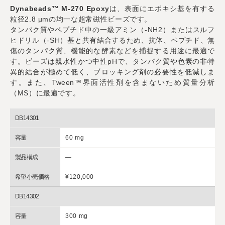
Dynabeads™ M-270 Epoxy
は、表面にエポキシ基を有する
粒径2.8 µmの均一な超常磁性ビーズです。
タンパク質やペプチド中の一級アミン（-NH2）またはスルフ
ヒドリル（-SH）基と共有結合するため、抗体、ペプチド、無
傷のタンパク質、機能的な酵素などを捕捉する用途に最適で
す。ビーズは親水性かつ中性pHで、タンパク質や色素の非特
異的結合が極めて低く、ブロッキング剤の必要性を低減しま
す。また、Tween™界面活性剤を含まないため質量分析
（MS）に最適です。
DB14301
容量
60 mg
製品構成
―
希望小売価格
¥120,000
DB14302
容量
300 mg