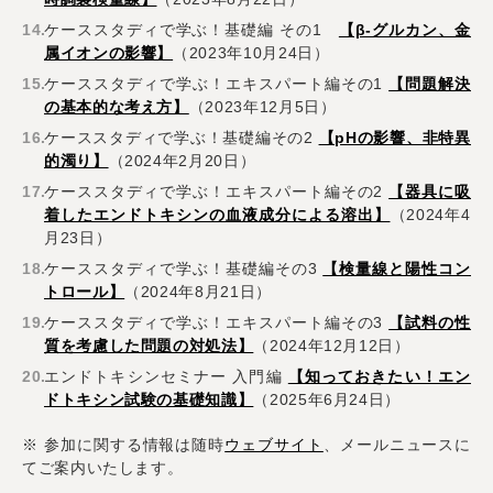
ケーススタディで学ぶ！基礎編 その1
【β-グルカン、金
属イオンの影響】
（2023年10月24日）
ケーススタディで学ぶ！エキスパート編その1
【問題解決
の基本的な考え方】
（2023年12月5日）
ケーススタディで学ぶ！基礎編その2
【pHの影響、非特異
的濁り】
（2024年2月20日）
ケーススタディで学ぶ！エキスパート編その2
【器具に吸
着したエンドトキシンの血液成分による溶出】
（2024年4
月23日）
ケーススタディで学ぶ！基礎編その3
【検量線と陽性コン
トロール】
（2024年8月21日）
ケーススタディで学ぶ！エキスパート編その3
【試料の性
質を考慮した問題の対処法】
（2024年12月12日）
エンドトキシンセミナー 入門編
【知っておきたい！エン
ドトキシン試験の基礎知識】
（2025年6月24日）
※ 参加に関する情報は随時
ウェブサイト
、メールニュースに
てご案内いたします。