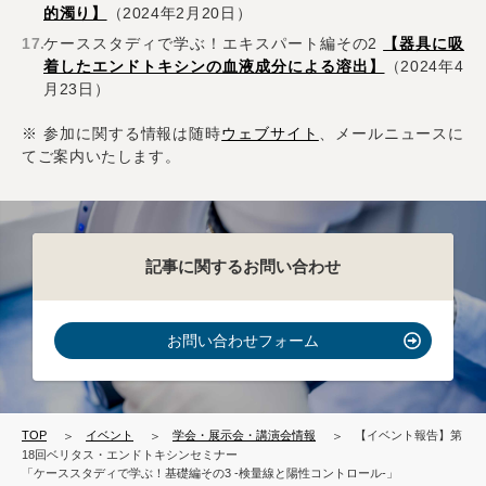
的濁り】
（2024年2月20日）
ケーススタディで学ぶ！エキスパート編その2
【器具に吸
着したエンドトキシンの血液成分による溶出】
（2024年4
月23日）
※ 参加に関する情報は随時
ウェブサイト
、メールニュースに
てご案内いたします。
記事に関するお問い合わせ
お問い合わせフォーム
TOP
イベント
学会・展示会・講演会情報
【イベント報告】第
18回ベリタス・エンドトキシンセミナー
「ケーススタディで学ぶ！基礎編その3 -検量線と陽性コントロール-」