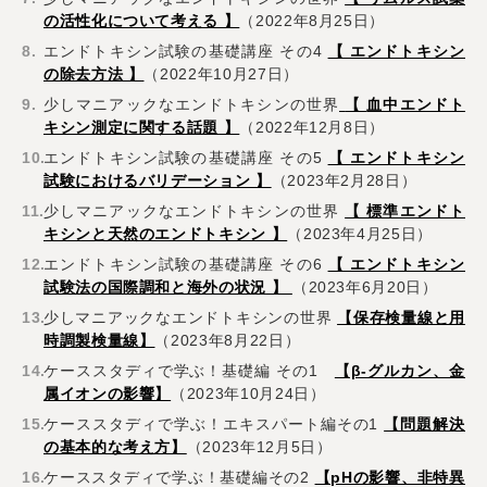
の活性化について考える 】
（2022年8月25日）
エンドトキシン試験の基礎講座 その4
【 エンドトキシン
の除去方法 】
（2022年10月27日）
少しマニアックなエンドトキシンの世界
【
血中エンドト
キシン測定に関する話題
】
（2022年12月8日）
エンドトキシン試験の基礎講座 その5
【 エンドトキシン
試験におけるバリデーション 】
（2023年2月28日）
少しマニアックなエンドトキシンの世界
【 標準エンドト
キシンと天然のエンドトキシン 】
（2023年4月25日）
エンドトキシン試験の基礎講座 その6
【 エンドトキシン
試験法の国際調和と海外の状況
】
（2023年6月20日）
少しマニアックなエンドトキシンの世界
【保存検量線と用
時調製検量線】
（2023年8月22日）
ケーススタディで学ぶ！基礎編 その1
【β-グルカン、金
属イオンの影響】
（2023年10月24日）
ケーススタディで学ぶ！エキスパート編その1
【問題解決
の基本的な考え方】
（2023年12月5日）
ケーススタディで学ぶ！基礎編その2
【pHの影響、非特異