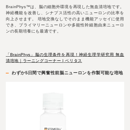
BrainPhys™は、脳の細胞外環境を再現した無血清培地です。
神経機能を改善し、シナプス活性の高いニューロンの比率を
向上させます。 培地交換なしでそのまま機能アッセイに使用
でき、プライマリーニューロンや多能性幹細胞由来ニューロ
ンの長期培養にも最適です。
「BrainPhys」脳の生理条件を再現！神経生理学研究用 無血
清培地｜ラーニングコーナー | ベリタス
わずか5日間で興奮性前脳ニューロンを作製可能な培地