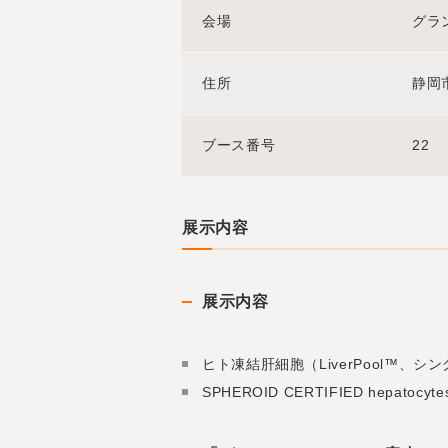
会場
グラ
住所
静岡
ブース番号
22
展示内容
展示内容
ヒト凍結肝細胞（LiverPool™、シ
SPHEROID CERTIFIED hepatocy