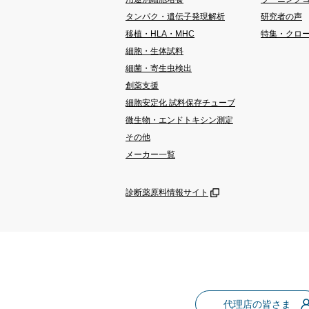
タンパク・遺伝子発現解析
研究者の声
移植・HLA・MHC
特集・クロ
細胞・生体試料
細菌・寄生虫検出
創薬支援
細胞安定化 試料保存チューブ
微生物・エンドトキシン測定
その他
メーカー一覧
診断薬原料情報サイト
代理店の皆さま