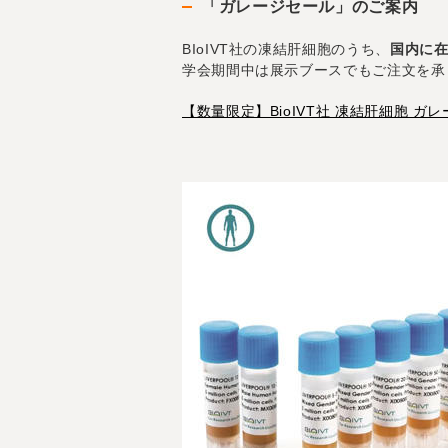
「ガレージセール」のご案内
BIoIVT社の凍結肝細胞のうち、
国内に
学会期間中は展示ブースでもご注文を承
【数量限定】BioIVT社 凍結肝細胞 