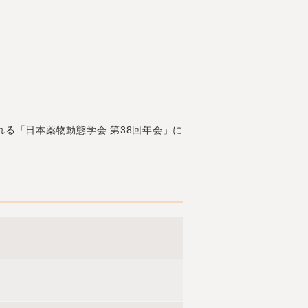
れる「日本薬物動態学会 第
38回年会」に