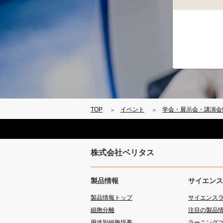
TOP
イベント
学会・展示会・講演会
株式会社ベリタス
製品情報
サイエンス
製品情報トップ
サイエンス
細胞分離
注目の製品
用途別細胞培養
ラーニング