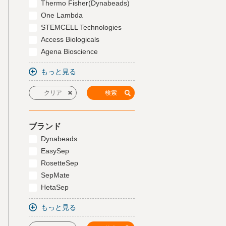
Thermo Fisher(Dynabeads)
One Lambda
STEMCELL Technologies
Access Biologicals
Agena Bioscience
もっと見る
ブランド
Dynabeads
EasySep
RosetteSep
SepMate
HetaSep
もっと見る