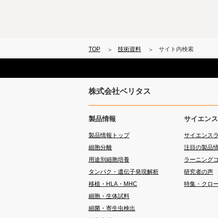
TOP
技術資料
サイト内検索
株式会社ベリタス
製品情報
サイエンス
製品情報トップ
サイエンス
細胞分離
注目の製品
用途別細胞培養
ラーニング
タンパク・遺伝子発現解析
研究者の声
移植・HLA・MHC
特集・クロ
細胞・生体試料
細菌・寄生虫検出