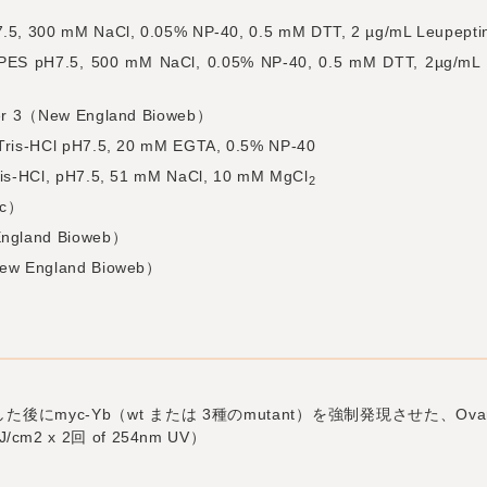
, 300 mM NaCl, 0.05% NP-40, 0.5 mM DTT, 2 µg/mL Leupeptin, 
ES pH7.5, 500 mM NaCl, 0.05% NP-40, 0.5 mM DTT, 2µg/mL Le
fer 3（New England Bioweb）
ris-HCl pH7.5, 20 mM EGTA, 0.5% NP-40
is-HCl, pH7.5, 51 mM NaCl, 10 mM MgCl
2
ic）
England Bioweb）
（New England Bioweb）
にmyc-Yb（wt または 3種のmutant）を強制発現させた、Ovarian
J/cm2 x 2回 of 254nm UV）