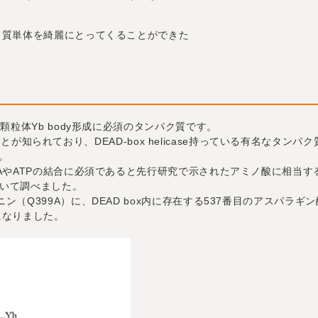
パク質単体を綺麗にとってくることができた
内顆粒体Yb body形成に必須のタンパク質です。
ていることが知られており、DEAD-box helicase持っている有名なタ
。
NAやATPの結合に必須であると先行研究で示されたアミノ酸に相当す
用いて調べました。
ン（Q399A）に、DEAD box内に存在する537番目のアスパラ
になりました。