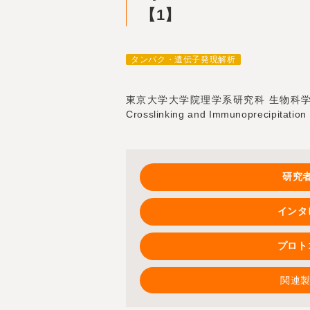
【1】
タンパク・遺伝子発現解析
東京大学大学院理学系研究科 生物科学専攻
Crosslinking and Immunopreci
研究
インタ
プロト
関連