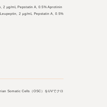
2 µg/mL Pepstatin A, 0.5% Aprotinin
upeptin, 2 µg/mL Pepstatin A, 0.5%
 Somatic Cells（OSC）をUVでクロ