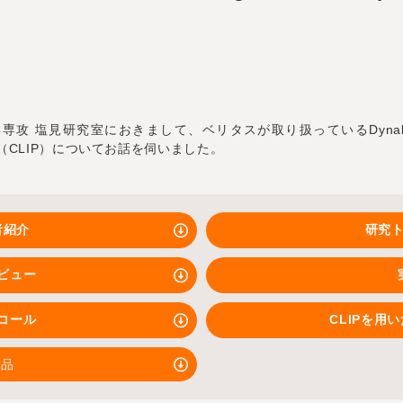
 塩見研究室におきまして、ベリタスが取り扱っているDynabead
pitation（CLIP）についてお話を伺いました。
者紹介
研究
ビュー
コール
CLIPを用
製品