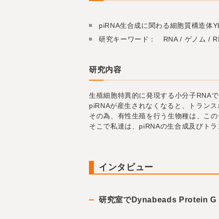
piRNA生合成に関わる細胞質構造体Yb b
研究キーワード： RNA / ゲノム /
研究内容
生殖細胞特異的に発現する小分子RNAで
piRNAが産生されなくなると、トラ
その為、有性生殖を行う生物種は、この
そこで私達は、piRNAの生合成及びト
インタビュー
研究室でDynabeads Prot