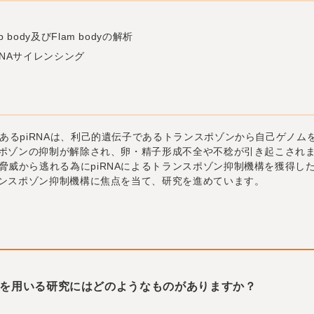
ody及びFlam bodyの解析
 RNAサイレンシング
あるpiRNAは、利己的遺伝子であるトランスポゾンから自己ゲノム
ンスポゾンの抑制が解除され、卵・精子形成不全や不稔が引き起こされ
脅威から逃れる為にpiRNAによるトランスポゾン抑制機構を獲得し
ランスポゾン抑制機構に焦点を当て、研究を進めています。
ein G を用いる研究にはどのようなものがありますか？