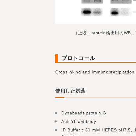
（上段：protein検出用のWB、
プロトコール
Crosslinking and Immunoprec
使用した試薬
Dynabeads protein G
Anti-Yb antibody
IP Buffer：50 mM HEPES pH7.5, 15