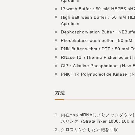
Aprotinin
IP wash Buffer：50 mM HEPES pH7.5
High salt wash Buffer：50 mM HEP
Aprotinin
Dephosphorylation Buffer：NEBuf
Phosphatase wash buffer：50 mM T
PNK Buffer without DTT：50 mM Tr
RNase T1（Thermo Fisher Scientif
CIP：Alkaline Phosphatase（New 
PNK：T4 Polynucleotide Kinase
方法
内在YbをsiRNAによりノックダウンした後
スリンク（Stratalinker 1800, 100 m
クロスリンクした細胞を回収