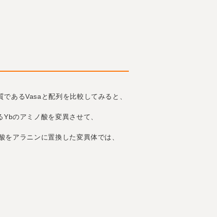
ンパク質であるVasaと配列を比較してみると、
るYbのアミノ酸を変異させて、
ギン酸をアラニンに置換した変異体では、