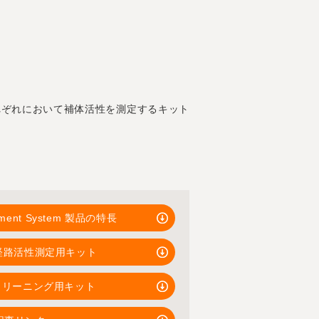
れぞれにおいて補体活性を測定するキット
ement System 製品の特長
代替経路活性測定用キット
 スクリーニング用キット