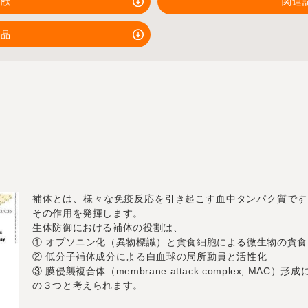
文献
関連
製品
補体とは、様々な免疫反応を引き起こす血中タンパク質です
その作用を発揮します。
生体防御における補体の役割は、
① オプソニン化（異物標識）と貪食細胞による微生物の貪食
② 低分子補体成分による白血球の局所動員と活性化
③ 膜侵襲複合体（membrane attack complex, MAC）
の３つと考えられます。