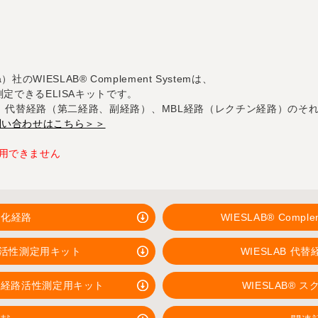
tica）社のWIESLAB® Complement Systemは、
定できるELISAキットです。
、代替経路（第二経路、副経路）、MBL経路（レクチン経路）のそ
問い合わせはこちら＞＞
用できません
性化経路
WIESLAB® Compl
経路活性測定用キット
WIESLAB 
クチン経路活性測定用キット
WIESLAB®