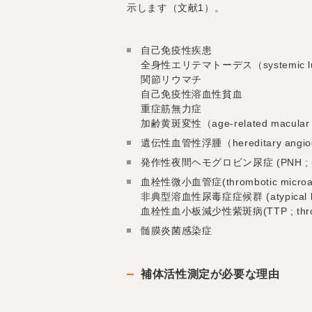
示します（文献1）。
自己免疫性疾患
全身性エリテマトーデス（systemic lupu
関節リウマチ
自己免疫性溶血性貧血
重症筋無力症
加齢黄斑変性（age-related macular d
遺伝性血管性浮腫（hereditary angio
発作性夜間ヘモグロビン尿症 (PNH ; parox
血栓性微小血管症(thrombotic microan
非典型溶血性尿毒症症候群 (atypical hemo
血栓性血小板減少性紫斑病(TTP ; thrombot
髄膜炎菌感染症
補体活性測定が必要な理由