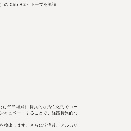
C）の C5b-9エピトープを認識
路、または代替経路に特異的な活性化剤でコー
ンキュベートすることで、経路特異的な
9を検出します。さらに洗浄後、アルカリ