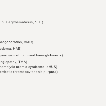
s erythematosus, SLE）
egeneration, AMD）
edema, HAE）
ysmal nocturnal hemoglobinuria）
giopathy, TMA)
lytic uremic syndrome, aHUS)
ic thrombocytopenic purpura)