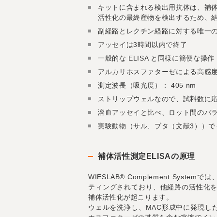
キットに含まれる検出用抗体は、補体活性化の
活性化の最終産物を検出するため、
副経路とレクチン経路に対する唯一のE
アッセイは3時間以内で終了
一般的な ELISA と同様に簡便な操作
アルカリホスファターゼによる高感
測定波長（吸光度）： 405 nm
ストリップウェルなので、試料数に
溶血アッセイと比べ、ロット間のバ
実験動物（サル、ブタ（文献3））で
補体活性測定ELISAの原理
WIESLAB® Complement 
ティングされており、他経路の活性化
補体活性化が起こります。
ウェルを洗浄し、MAC形成中に発現し