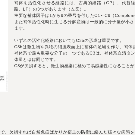
補体を活性化させる経路には、古典的経路（CP）、代替経
路、LP）の3つがあります（左図）。
主要な補体因子は1から9の番号を付したC1～C9（Complem
また補体活性化時に生じる分解産物は一般的に分子量が小さ
ます。
いずれの活性化経路においてもC3bの形成は重要です。
C3bは微生物や異物の細胞表面上に補体の足場を作り、補体
補体系で最も重要な分子の一つであるC3は、補体系血清タ
体量とほぼ同じです。
C3が欠損すると、微生物感染に極めて易感染性になることが
つで、欠損すれば自然免疫ばかりか宿主の防衛に絡んだ様々な病態を