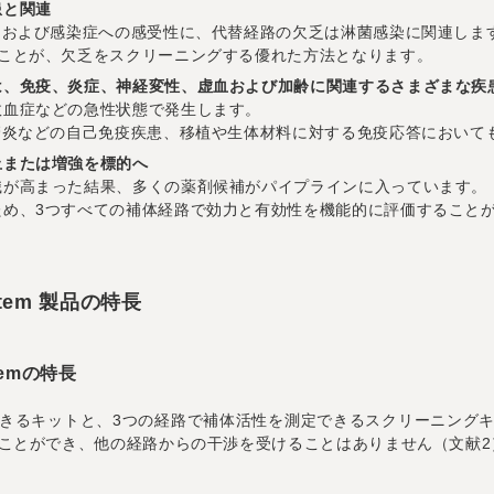
患と関連
、および感染症への感受性に、代替経路の欠乏は淋菌感染に関連しま
ることが、欠乏をスクリーニングする優れた方法となります。
は、免疫、炎症、神経変性、虚血および加齢に関連するさまざまな疾
敗血症などの急性状態で発生します。
管炎などの自己免疫疾患、移植や生体材料に対する免疫応答において
止または増強を標的へ
識が高まった結果、多くの薬剤候補がパイプラインに入っています。
ため、3つすべての補体経路で効力と有効性を機能的に評価すること
ystem 製品の特長
stemの特長
きるキットと、3つの経路で補体活性を測定できるスクリーニング
ことができ、他の経路からの干渉を受けることはありません（文献2