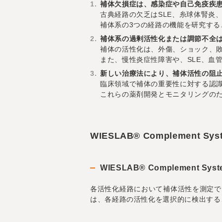
補体欠損症は、感染症や自己免疫疾
古典経路の欠乏はSLE、糸球体腎炎
補体系の3つの経路の機能を研究す
補体系の過剰活性化または調節不全
補体の活性化は、外傷、ショック、
また、慢性炎症性障害や、SLE、血
新しい治療法により、補体活性の阻
臨床領域で補体の重要性に対する認
これらの薬剤開発とモニタリングの
WIESLAB® Complement S
WIESLAB® Complement Sy
各活性化経路において補体活性を測定で
は、各経路の活性化を選択的に検出する