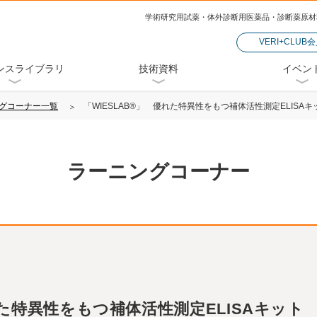
学術研究用試薬・体外診断用医薬品・診断薬原材
VERI+CLUB
ンスライブラリ
技術資料
イベン
グコーナー一覧
「WIESLAB®」 優れた特異性をもつ補体活性測定ELISAキ
ラーニングコーナー
れた特異性をもつ補体活性測定ELISAキット