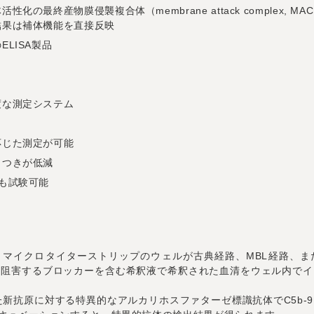
最終産物膜侵襲複合体（membrane attack complex, MA
結果は補体機能を直接反映
LISA製品
度な測定システム
応じた測定が可能
ラつきが低減
も試験可能
Systemでは、マイクロタイターストリップのウェルが古典経路、MBL経
を阻害するブロッカーを含む希釈液で希釈された血清をウェル内でイ
た新抗原に対する特異的なアルカリホスファターゼ標識抗体でC5b-