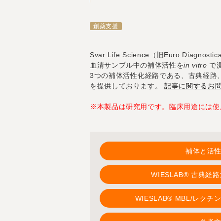
創薬支援
Svar Life Science（旧Euro Diagnos
血清サンプル中の補体活性を
in vitro
で測
3つの補体活性化経路である、古典経路
を提供しております。
記事に関するお
※本製品は研究用です。臨床用途には使
補体と活
WIESLAB® 古典
WIESLAB® MBL/レ