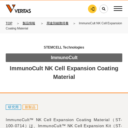
TOP
製品情報
用途別細胞培養
ImmunoCult NK Cell Expansion
Coating Material
STEMCELL Technologies
ImmunoCult
ImmunoCult NK Cell Expansion Coating
Material
研究用
新製品
ImmunoCult™ NK Cell Expansion Coating Material（ST-
100-0714）は、ImmunoCult™ NK Cell Expansion Kit（ST-