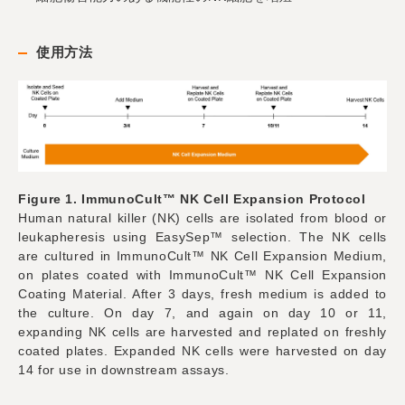
使用方法
Figure 1. ImmunoCult™ NK Cell Expansion Protocol
Human natural killer (NK) cells are isolated from blood or
leukapheresis using EasySep™ selection. The NK cells
are cultured in ImmunoCult™ NK Cell Expansion Medium,
on plates coated with ImmunoCult™ NK Cell Expansion
Coating Material. After 3 days, fresh medium is added to
the culture. On day 7, and again on day 10 or 11,
expanding NK cells are harvested and replated on freshly
coated plates. Expanded NK cells were harvested on day
14 for use in downstream assays.