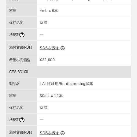
容量
4mL x 6本
保存温度
室温
法規制
―
添付文書(PDF)
SDSを探す
希望小売価格
¥32,000
CES-BD100
製品名
LAL試験用Bio-dispersing試薬
容量
30mL x 12本
保存温度
室温
法規制
―
添付文書(PDF)
SDSを探す