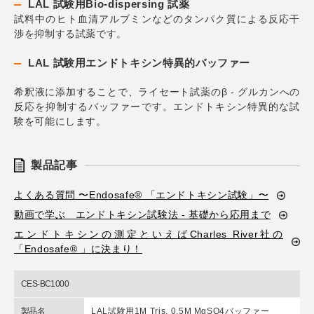
LAL 試験用Bio-dispersing 試薬
試料中のヒト血清アルブミンなどのタンパク質による反応干
渉を抑制する試薬です。
LAL 試験用エンドトキシン特異的バッファー
希釈液に添加することで、ライセート試薬のβ - グルカンへの
反応を抑制するバッファーです。エンドトキシン特異的な試
験を可能にします。
製品記事
よくある質問 〜Endosafe® 「エンドトキシン試験」〜
動画で学ぶ エンドトキシン試験法 - 基礎から応用まで
エンドトキシンの測定といえばCharles River社の
「Endosafe® 」に決まり！
CES-BC1000
製品名
LAL試験用1M Tris, 0.5M MgSO4バッファー