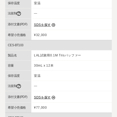
保存温度
室温
法規制
―
添付文書(PDF)
SDSを探す
希望小売価格
¥32,000
CES-BT103
製品名
LAL試験用0.1M Trisバッファー
容量
30mL x 12本
保存温度
室温
法規制
―
添付文書(PDF)
SDSを探す
希望小売価格
¥77,000