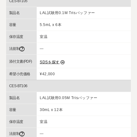
CES-BT105
製品名
LAL試験用0.1M Trisバッファー
容量
5.5mL x 6本
保存温度
室温
法規制
―
添付文書(PDF)
SDSを探す
希望小売価格
¥42,000
CES-BT106
製品名
LAL試験用0.05M Trisバッファー
容量
30mL x 12本
保存温度
室温
法規制
―