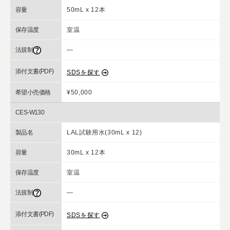
容量
50mL x 12本
保存温度
室温
法規制
―
添付文書(PDF)
SDSを探す
希望小売価格
¥50,000
CES-W130
製品名
LAL試験用水(30mL x 12)
容量
30mL x 12本
保存温度
室温
法規制
―
添付文書(PDF)
SDSを探す