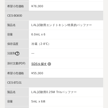
希望小売価格
¥76,000
CES-BG600
製品名
LAL試験用エンドトキシン特異的バッファー
容量
6.0mL x 6
保存温度
冷蔵（2-8℃）
法規制
―
添付文書(PDF)
SDSを探す
希望小売価格
¥55,000
CES-BT101
製品名
LAL試験用0.25M Trisバッファー
容量
5mL x 6本