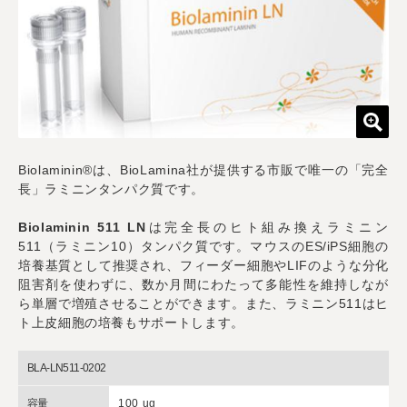
Biolaminin®は、BioLamina社が提供する市販で唯一の「完全
長」ラミニンタンパク質です。
Biolaminin 511 LN
は完全長のヒト組み換えラミニン
511（ラミニン10）タンパク質です。マウスのES/iPS細胞の
培養基質として推奨され、フィーダー細胞やLIFのような分化
阻害剤を使わずに、数か月間にわたって多能性を維持しなが
ら単層で増殖させることができます。また、ラミニン511はヒ
ト上皮細胞の培養もサポートします。
BLA-LN511-0202
容量
100 ug