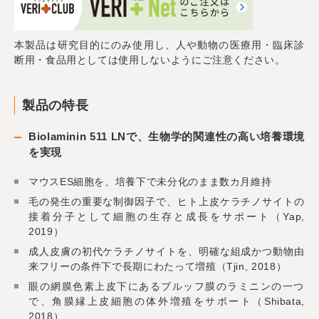
本製品は研究目的にのみ使用し、人や動物の医療用・臨床診
断用・食品用としては使用しないようにご注意ください。
製品の特長
Biolaminin 511 LNで、生物学的関連性の高い培養環境
を実現
マウスES細胞を、培養下で未分化のまま数カ月維持
毛の発生の重要な制御因子で、ヒト上皮ケラチノサイトの
接着分子として細胞の生存と成長をサポート（Yap,
2019）
成人皮膚の初代ケラチノサイトを、明確な組成かつ動物由
来フリーの条件下で長期にわたって増殖（Tjin, 2018）
眼の網膜色素上皮下にあるブルッフ膜のラミニンの一つ
で、角膜縁上皮細胞の体外増殖をサポート（Shibata,
2018）