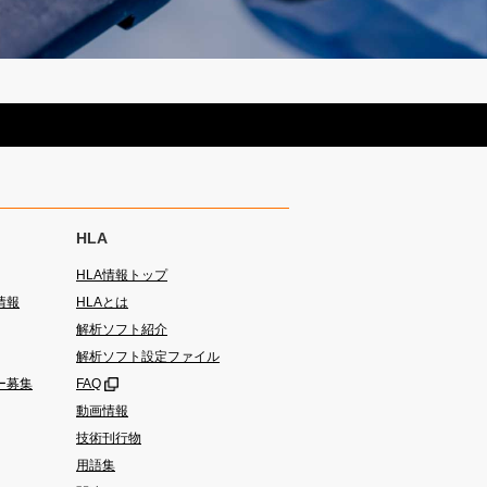
HLA
HLA情報トップ
情報
HLAとは
解析ソフト紹介
解析ソフト設定ファイル
ー募集
FAQ
動画情報
技術刊行物
用語集