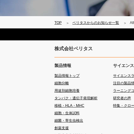
TOP
ベリタスからのお知らせ一覧
A
株式会社ベリタス
製品情報
サイエンス
製品情報トップ
サイエンス
細胞分離
注目の製品
用途別細胞培養
ラーニング
タンパク・遺伝子発現解析
研究者の声
移植・HLA・MHC
特集・クロ
細胞・生体試料
細菌・寄生虫検出
創薬支援