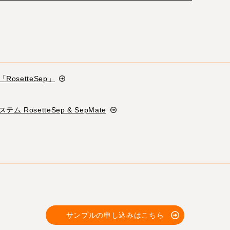
setteSep」
osetteSep & SepMate
サンプルの申し込みはこちら