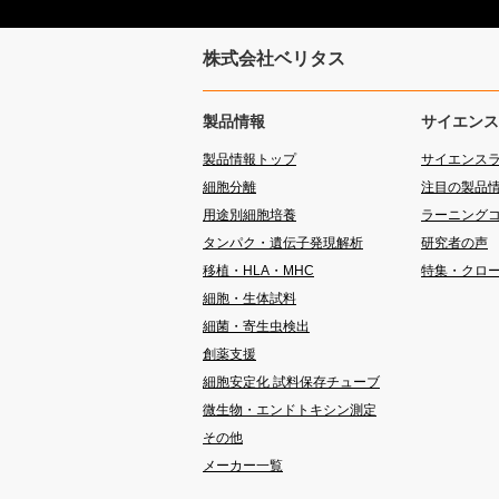
株式会社ベリタス
製品情報
サイエンス
製品情報トップ
サイエンス
細胞分離
注目の製品
用途別細胞培養
ラーニング
タンパク・遺伝子発現解析
研究者の声
移植・HLA・MHC
特集・クロ
細胞・生体試料
細菌・寄生虫検出
創薬支援
細胞安定化 試料保存チューブ
微生物・エンドトキシン測定
その他
メーカー一覧