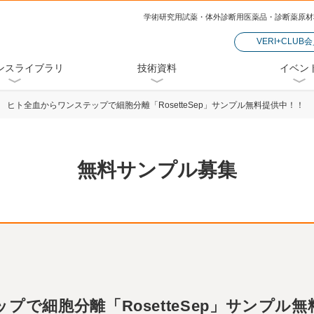
学術研究用試薬・体外診断用医薬品・診断薬原材
VERI+CLUB
ンスライブラリ
技術資料
イベン
ヒト全血からワンステップで細胞分離「RosetteSep」サンプル無料提供中！！
無料サンプル募集
プで細胞分離「RosetteSep」サンプル