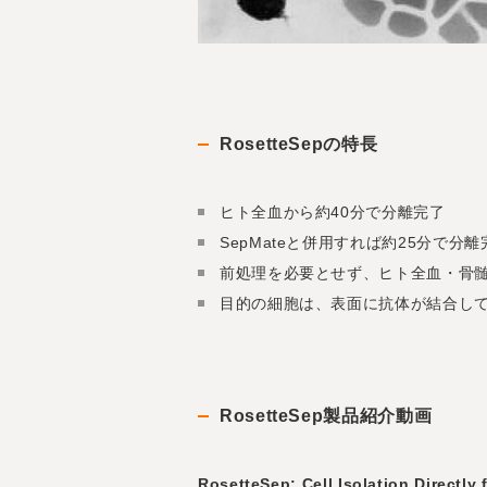
RosetteSepの特長
ヒト全血から約40分で分離完了
SepMateと併用すれば約25分で分離
前処理を必要とせず、ヒト全血・骨
目的の細胞は、表面に抗体が結合し
RosetteSep製品紹介動画
RosetteSep: Cell Isolation Directl