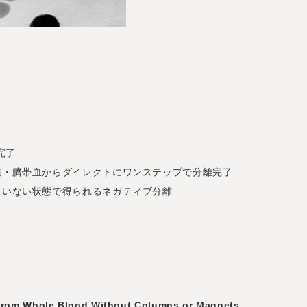
完了
髄・臍帯血からダイレクトにワンステップで分離完了
ていない状態で得られるネガティブ分離
y from Whole Blood Without Columns or Magnets