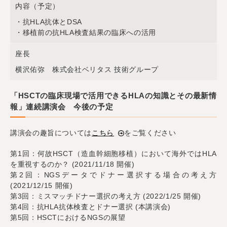
内容（予定）
・抗HLA抗体とDSA
・移植前の抗HLA検査結果の臨床への活用
座長
横沢佑弥 株式会社ベリタス 技術グループ
「HSCTの臨床現場で活用できるHLAの知識とその最新情
報」連続講演会 今後の予定
講演会の趣旨については
こちら
をご覧ください
第1回：何故HSCT（造血幹細胞移植）において海外ではHLA
を重視するのか？ (2021/11/18 開催)
第2回：NGSデータでドナー選択する場合の考え方
(2021/12/15 開催)
第3回：ミスマッチドナー選択の考え方 (2022/1/25 開催)
第4回：抗HLA抗体検査とドナー選択 (本講演会)
第5回：HSCTにおけるNGSの展望