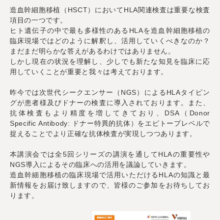
造血幹細胞移植（HSCT）においてHLA関連検査は重要な検査
項目の一つです。
ヒト遺伝子の中で最も多様性のあるHLAを造血幹細胞移植の
臨床現場ではどのように解釈し、活用していくべきなのか？
まだまだ明らかな答えがあるわけではありません。
しかし現在の状況を理解し、少しでも新たな知見を臨床に応
用していくことが重要と我々は考えております。
昨今では次世代シークエンサー（
NGS）による
HLAタイピン
グが患者様及びドナーの検査に導入されております。また、
抗体検査もより精度を増してきており、DSA（Donor
Specific Antibody: ドナー特異的抗体）をエピトープレベルで
捉えることでより正確な抗体検査が実現しつつあります。
本講演会では全5回シリーズの講演を通してHLAの重要性や
NGS導入によるその臨床への活用を議論していきます。
造血幹細胞移植の臨床現場で活用いただけるHLAの知識と最
新情報をお届け致しますので、皆様のご参加をお待ちしてお
ります。