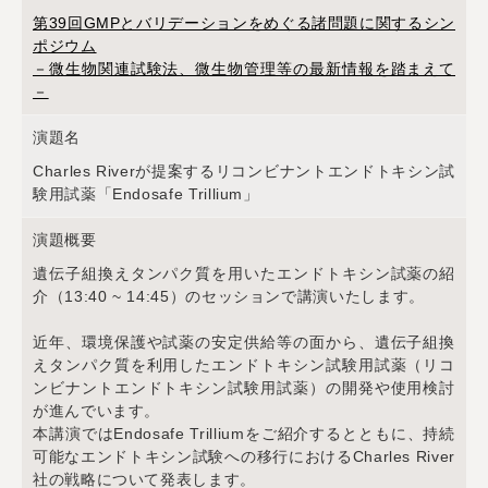
第39回GMPとバリデーションをめぐる諸問題に関するシン
ポジウム
－微生物関連試験法、微生物管理等の最新情報を踏まえて
－
演題名
Charles Riverが提案するリコンビナントエンドトキシン試
験用試薬「Endosafe Trillium」
演題概要
遺伝子組換えタンパク質を用いたエンドトキシン試薬の紹
介（13:40 ~ 14:45）のセッションで講演いたします。
近年、環境保護や試薬の安定供給等の面から、遺伝子組換
えタンパク質を利用したエンドトキシン試験用試薬（リコ
ンビナントエンドトキシン試験用試薬）の開発や使用検討
が進んでいます。
本講演ではEndosafe Trilliumをご紹介するとともに、持続
可能なエンドトキシン試験への移行におけるCharles River
社の戦略について発表します。