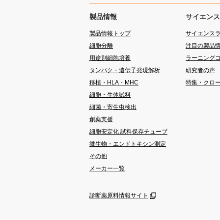
製品情報
サイエンス
製品情報トップ
サイエンス
細胞分離
注目の製品
用途別細胞培養
ラーニング
タンパク・遺伝子発現解析
研究者の声
移植・HLA・MHC
特集・クロ
細胞・生体試料
細菌・寄生虫検出
創薬支援
細胞安定化 試料保存チューブ
微生物・エンドトキシン測定
その他
メーカー一覧
診断薬原料情報サイト