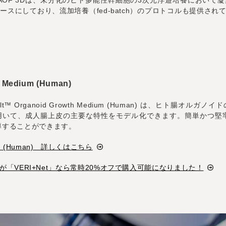
社のTeSR™-AOF 3Dは、未分化のヒト多能性幹細胞の3次元浮遊培養に
をベースにしており、流加培養（fed-batch）のプロトコルも提供
h Medium (Human)
estiCult™ Organoid Growth Medium (Human) は、
て、成人腸上皮の主要な特性をモデル化できます。簡単かつ堅牢なプロ
誘導することができます。
edium (Human) 詳しくはこちら
製培地が「VERI+Net」なら常時20%オフで購入可能になりました！