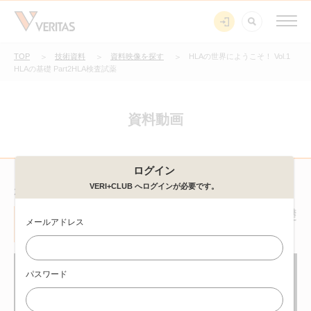
TOP
技術資料
資料映像を探す
HLAの世界にようこそ！ Vol.1
HLAの基礎 Part2HLA検査試薬
資料動画
ログイン
VERI+CLUB へログインが必要です。
2025/05/19
HLAの世界にようこそ！ Vol.1 HLAの基礎
メールアドレス
Part2HLA検査試薬
移植・HLA・MHC
Webiner
パスワード