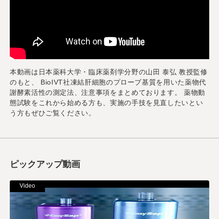
本動画は日本薬科大学・臨床薬剤学分野の山田 泰弘 教授監修
のもと、 BioIVT社凍結肝細胞のプローブ基質を用いた薬物代
謝酵素活性の測定法、注意事項をまとめております。 薬物動
態試験をこれから始める方も、実施の手技を見直したいとい
う方もぜひご覧ください。
ピックアップ動画
Video