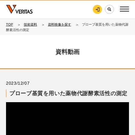
TOP
技術資料
資料映像を探す
プローブ基質を用いた薬物代謝
酵素活性の測定
資料動画
2023/12/07
プローブ基質を用いた薬物代謝酵素活性の測定
細胞・生体試料
Video