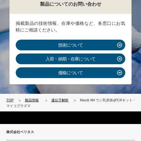
製品についてのお問い合わせ
掲載製品の技術情報、在庫や価格など、各窓口にお気
軽にご相談ください。
技術について
入荷・納期・在庫について
価格について
TOP
製品情報
遺伝子解析
Mastit 4M ウシ乳房炎qPCRキット -
マイコプラズマ
株式会社ベリタス