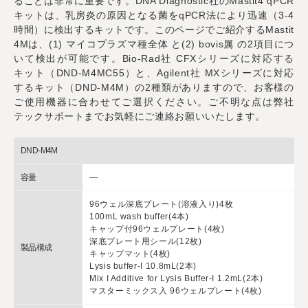
ることは非常に重要です。DNA Diagnostic社のMastit4 qPCR
キットは、乳房炎の原因となる菌をqPCR法により迅速（3-4
時間）に
検出するキットです。このページでご紹介する
Mastit
4Mは、(1) マイコプラズマ種全体 と(2) bovis属 の2項目につ
いて検出が可能です。
Bio-Rad社 CFXシリーズに対応する
キット（DND-M4MC55）と、
Agilent社 MXシリーズに対応
するキット（DND-M4M）の2種類がありますので、お客様の
ご使用機器に合わせてご選択ください。ご不明な点は弊社
テックサポートまでお気軽にご連絡お願いいたします。
DND-M4M
容量
―
96ウェル深底プレート(溶液入り)4枚
100mL wash buffer(4本)
キャップ付96ウェルプレート(4枚)
深底プレート用シール(12枚)
製品構成
キャップマット(4枚)
Lysis buffer-I 10.8mL(2本)
Mix I Additive for Lysis Buffer-I 1.2mL(2本)
マスターミックス入 96ウェルプレート(4枚)