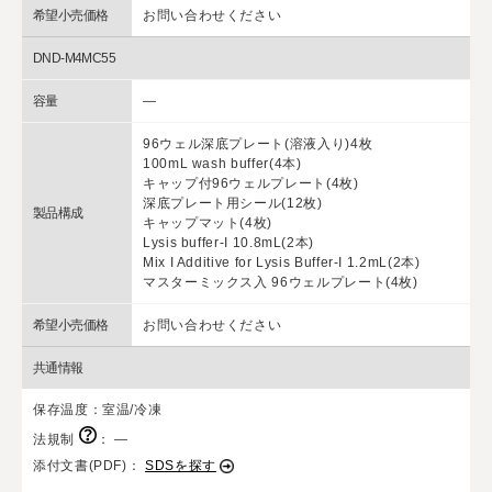
希望小売価格
お問い合わせください
DND-M4MC55
容量
―
96ウェル深底プレート(溶液入り)4枚
100mL wash buffer(4本)
キャップ付96ウェルプレート(4枚)
深底プレート用シール(12枚)
製品構成
キャップマット(4枚)
Lysis buffer-I 10.8mL(2本)
Mix I Additive for Lysis Buffer-I 1.2mL(2本)
マスターミックス入 96ウェルプレート(4枚)
希望小売価格
お問い合わせください
共通情報
保存温度：室温/冷凍
法規制
：
―
添付文書(PDF)：
SDSを探す