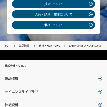
技術について
入荷・納期・在庫について
価格について
TOP
製品情報
移植・HLA・MHC
LABType SSO HLA B Locus
株式会社ベリタス
製品情報
サイエンスライブラリ
技術資料