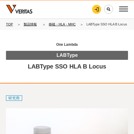
TOP
製品情報
移植・HLA・MHC
LABType SSO HLA B Locus
One Lambda
LABType
LABType SSO HLA B Locus
研究用