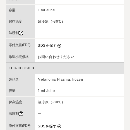
容量
1 mL/tube
保存温度
超冷凍（-80℃）
法規制
―
添付文書(PDF)
SDSを探す
希望小売価格
お問い合わせください
CUR-100032013
製品名
Melanoma Plasma, frozen
容量
1 mL/tube
保存温度
超冷凍（-80℃）
法規制
―
添付文書(PDF)
SDSを探す