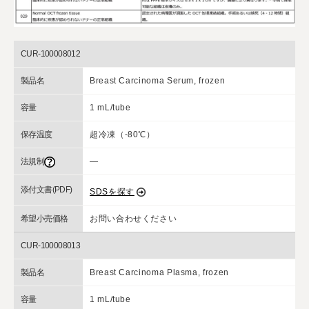
CUR-100008012
製品名
Breast Carcinoma Serum, frozen
容量
1 mL/tube
保存温度
超冷凍（-80℃）
法規制
―
添付文書(PDF)
SDSを探す
希望小売価格
お問い合わせください
CUR-100008013
製品名
Breast Carcinoma Plasma, frozen
容量
1 mL/tube