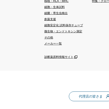
移植・HLA・MHC
特集・クロ
細胞・生体試料
細菌・寄生虫検出
創薬支援
細胞安定化 試料保存チューブ
微生物・エンドトキシン測定
その他
メーカー一覧
診断薬原料情報サイト
代理店の皆さま