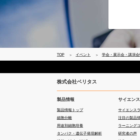
TOP
イベント
学会・展示会・講演会
株式会社ベリタス
製品情報
サイエンス
製品情報トップ
サイエンス
細胞分離
注目の製品
用途別細胞培養
ラーニング
タンパク・遺伝子発現解析
研究者の声