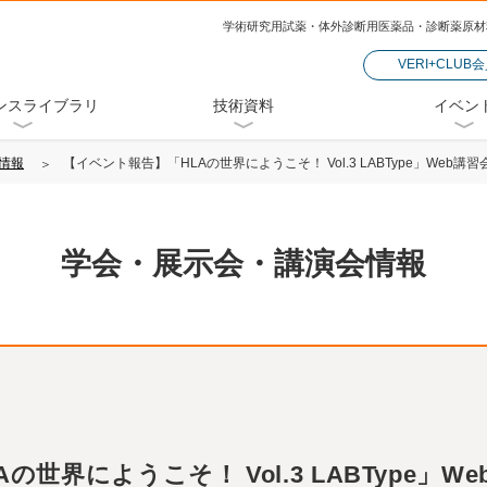
学術研究用試薬・体外診断用医薬品・診断薬原材
VERI+CLUB
ンスライブラリ
技術資料
イベン
情報
【イベント報告】「HLAの世界にようこそ！ Vol.3 LABType」Web講
学会・展示会・講演会情報
世界にようこそ！ Vol.3 LABType」W