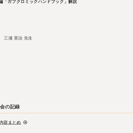
 編「ガフクロミックハンドブック」解説
三浦 英治 先生
究会の記録
内容まとめ