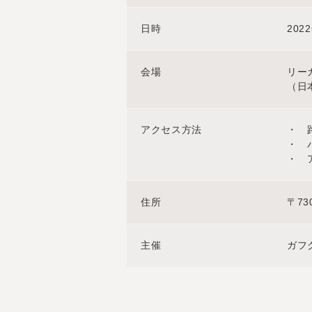
日時
202
会場
リー
（日
アクセス方法
・ 
・ 
・ 
住所
〒73
主催
ガフ