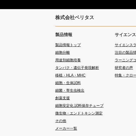
株式会社ベリタス
製品情報
サイエンス
製品情報トップ
サイエンス
細胞分離
注目の製品
用途別細胞培養
ラーニング
タンパク・遺伝子発現解析
研究者の声
移植・HLA・MHC
特集・クロ
細胞・生体試料
細菌・寄生虫検出
創薬支援
細胞安定化 試料保存チューブ
微生物・エンドトキシン測定
その他
メーカー一覧