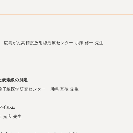
 広島がん高精度放射線治療センター 小澤 修一 先生
た炭素線の測定
粒子線医学研究センター 川嶋 基敬 先生
フイルム
井上 光広 先生