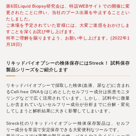
第6回Liquid Biopsy研究会は、特設WEBサイトでの開催に変
更されたことに伴い、当社のブース出展を中止することとい
たしました。
ご来場を予定されていた皆様には、大変ご迷惑をおかけしま
すことを深くお詫び申し上げます。
何卒ご理解を賜りますよう、お願い申し上げます。(2022年1
月18日)
リキッドバイオプシーの検体保存にはStreck！ 試料保存
製品シリーズをご紹介します
リキッドバイオプシーで採取した検体(血液、尿など)に含まれ
るCell-free DNAをはじめとしたセルフリー成分は疾患モニタ
リングなどで広く活用されています。しかし、試料中に微量
しか含まれていないセルフリー成分が分析までに分解・変化
してしまうと解析結果に大きく影響してしまいます。
Streck社のリキッドバイオプシー検体保存製品は、セルフ
リー成分を常温で安定保存できる大変便利なツールです。