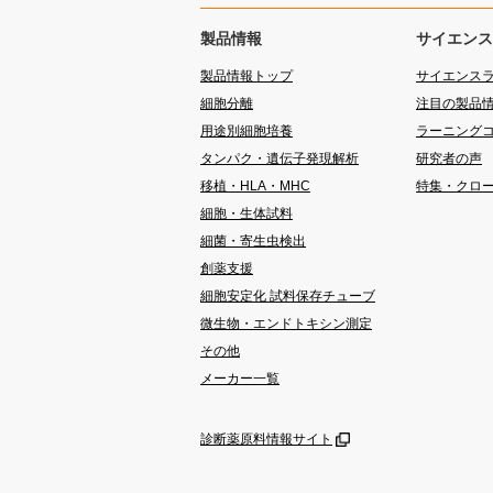
製品情報
サイエンス
製品情報トップ
サイエンス
細胞分離
注目の製品
用途別細胞培養
ラーニング
タンパク・遺伝子発現解析
研究者の声
移植・HLA・MHC
特集・クロ
細胞・生体試料
細菌・寄生虫検出
創薬支援
細胞安定化 試料保存チューブ
微生物・エンドトキシン測定
その他
メーカー一覧
診断薬原料情報サイト