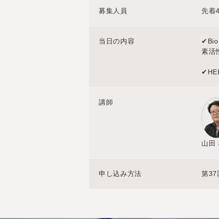
募集人員
先着
当日の内容
✔B
素活
✔H
講師
山田
申し込み方法
第3