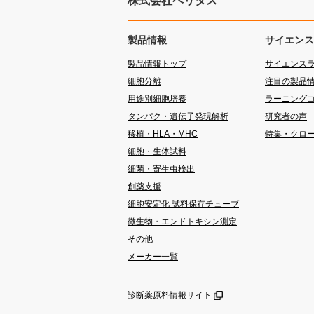
株式会社ベリタス
製品情報
サイエンス
製品情報トップ
サイエンス
細胞分離
注目の製品
用途別細胞培養
ラーニング
タンパク・遺伝子発現解析
研究者の声
移植・HLA・MHC
特集・クロ
細胞・生体試料
細菌・寄生虫検出
創薬支援
細胞安定化 試料保存チューブ
微生物・エンドトキシン測定
その他
メーカー一覧
診断薬原料情報サイト