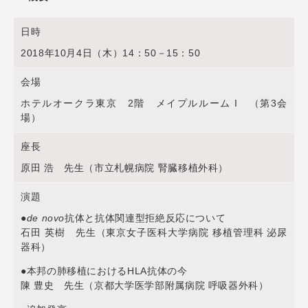
日時
2018年10月4日（木）14：50－15：50
会場
ホテルオークラ東京 2階 メイプルルーム I （第3会
場）
座長
原田 浩 先生（市立札幌病院 腎臓移植外科）
演題
●
de novo
抗体と抗体関連型拒絶反応について
石田 英樹 先生（東京女子医科大学病院 移植管理科 泌尿
器科）
●本邦の肺移植におけるHLA抗体の今
陳 豊史 先生（京都大学医学部附属病院 呼吸器外科）