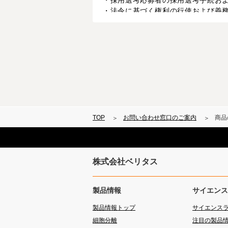
・採用選考応募者の採用選考手続お
・法令に基づく権利の行使および義
予め明示した利用目的のため、代理
このページのお問い合せフォームは個人情報
お問い合わせの回答内容の一部また
本サイトは、クッキー（Cookie）
クッキーの詳細については、当社「
TOP
お問い合わせ窓口のご案内
商品
株式会社ベリタス
製品情報
サイエンス
製品情報トップ
サイエンス
細胞分離
注目の製品