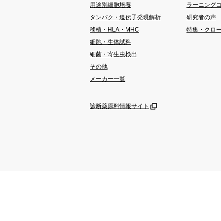
用途別細胞培養
ラーニング
タンパク・遺伝子発現解析
研究者の声
移植・HLA・MHC
特集・クロ
細胞・生体試料
細菌・寄生虫検出
その他
メーカー一覧
診断薬原料情報サイト