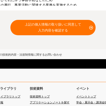
よびそれに伴う事務手続などのため
務の履行、事業活動に関連する業務を実施するため
店および業務提携先にご利用者の個人情報を開示させていただく場合
保護のため、SSL（Secure Socket Layer）暗号化通信に
上記の個人情報の取り扱いに同意して
は全部を転載、二次利用することはご遠慮ください。
入力内容を確認する
を使用しています。
ご利用に際して
」をご確認ください。
の技術的内容・法規制情報に関するお問い合わせ
ライブラリ
技術資料
イベント
ライブラリトップ
技術資料トップ
イベントトップ
情報
アプリケーションノートを探す
学会・展示会・講演会