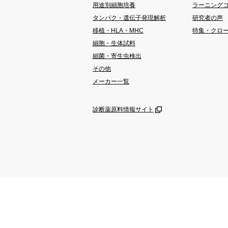
用途別細胞培養
ラーニング
タンパク・遺伝子発現解析
研究者の声
移植・HLA・MHC
特集・クロ
細胞・生体試料
細菌・寄生虫検出
その他
メーカー一覧
診断薬原料情報サイト