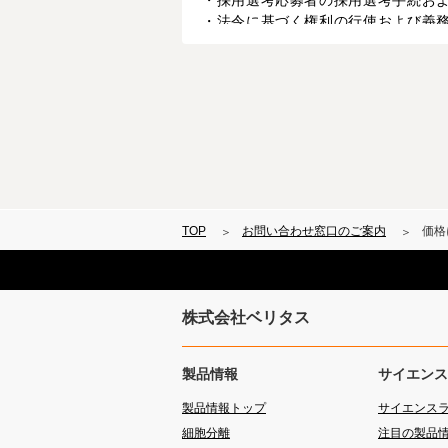
・採用選考応募者の採用選考手続お
・法令に基づく権利の行使および義
予め明示した利用目的のため、代理
このページのお問い合せフォームは個人情報
お問い合わせの回答内容の一部また
本サイトは、クッキー（Cookie）
クッキーの詳細については、当社「
TOP
お問い合わせ窓口のご案内
価格
株式会社ベリタス
製品情報
サイエンス
製品情報トップ
サイエンス
細胞分離
注目の製品