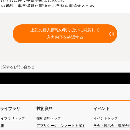
よびそれに伴う事務手続などのため
務の履行、事業活動に関連する業務を実施するため
店および業務提携先にご利用者の個人情報を開示させていただく場合
保護のため、SSL（Secure Socket Layer）暗号化通信に
上記の個人情報の取り扱いに同意して
は全部を転載、二次利用することはご遠慮ください。
入力内容を確認する
を使用しています。
ご利用に際して
」をご確認ください。
に関するお問い合わせ
ライブラリ
技術資料
イベント
ライブラリトップ
技術資料トップ
イベントトップ
情報
アプリケーションノートを探す
学会・展示会・講演会