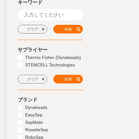
キーワード
サプライヤー
Thermo Fisher (Dynabeads)
STEMCELL Technologies
ブランド
Dynabeads
EasySep
SepMate
RosetteSep
RoboSep