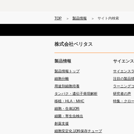
TOP
製品情報
サイト内検索
株式会社ベリタス
製品情報
サイエンス
製品情報トップ
サイエンス
細胞分離
注目の製品
用途別細胞培養
ラーニング
タンパク・遺伝子発現解析
研究者の声
移植・HLA・MHC
特集・クロ
細胞・生体試料
細菌・寄生虫検出
創薬支援
細胞安定化 試料保存チューブ