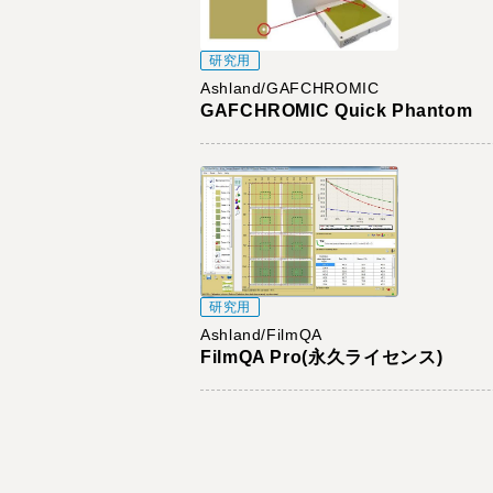
研究用
Ashland/GAFCHROMIC
GAFCHROMIC Quick Phantom
研究用
Ashland/FilmQA
FilmQA Pro(永久ライセンス)